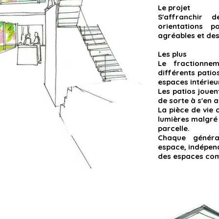
Le projet
S'affranchir d
orientations 
agréables et de
Les plus
Le fractionne
différents patio
espaces intérieur
Les patios jouent
de sorte à s'en a
La pièce de vie 
lumières malgré 
parcelle.
Chaque généra
espace, indépend
des espaces co