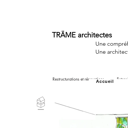
TRÄME architectes
Une compréh
Une architec
Restructurations et rénovations
Extens
Accueil