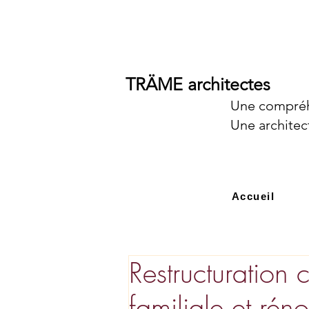
TRÄME architectes
Une compréh
Une architec
Accueil
Restructuration
familiale et rén