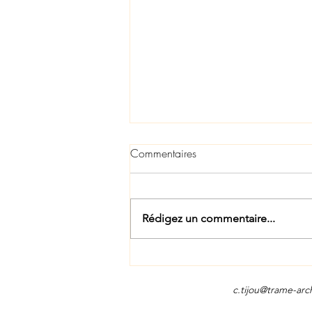
Commentaires
Rédigez un commentaire...
Création de mobilier
c.tijou@trame-arc