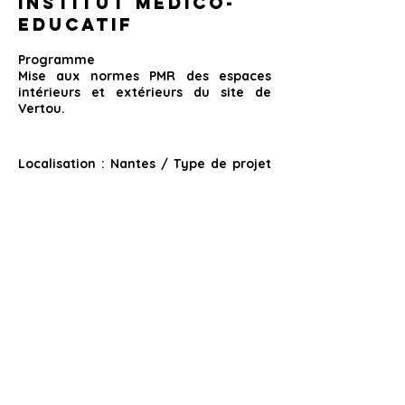
Institut Médico-
Educatif
Programme
Mise aux normes PMR des espaces
intérieurs et extérieurs du site de
Vertou.
Localisation :
Nantes /
Type de projet
:
Restructuration pour mise aux
normes /
Budget travaux :
260 000 €
HT /
Durée des travaux :
4 mois
/
Mission :
Mission complète /
Phase du
projet :
Chantier
c.tijou@trame-architectes.com
_
06 65 14 11 70
© 2026
43
_ rue Félibien 44000 Nantes _
Trâme architecture