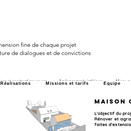
ension fine de chaque projet
ture de dialogues et de convictions
ions et constructions neuves
Aménagements intérieurs
Mises a
Réalisations
Missions et tarifs
Equipe
M
aison
L'objectif du pro
Rénover et agran
faites d'extensi