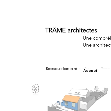
TRÄME architectes
Une compréh
Une architec
Restructurations et rénovations
Extens
Accueil