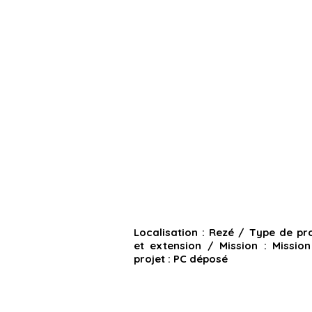
Localisation :
Rezé
/ ​
Type de pro
et extension /
Mission :
Missio
projet :
PC déposé