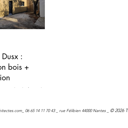
 Dusx :
on bois +
ion
raison. Plus d'infos et de
t.
© 2026 T
hitectes.com
_ 06 65 14 11 70 43 _ rue Félibien 44000 Nantes _