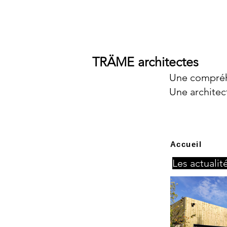
TRÄME architectes
Une compréh
Une architec
Accueil
Les actuali