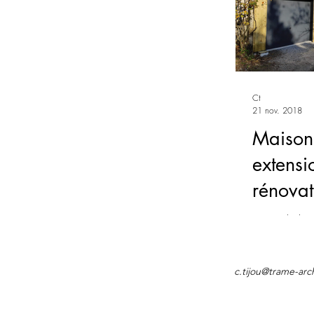
Ct
21 nov. 2018
Maison
extensi
rénovat
Bientôt la liv
photos bientô
c.tijou@trame-arc