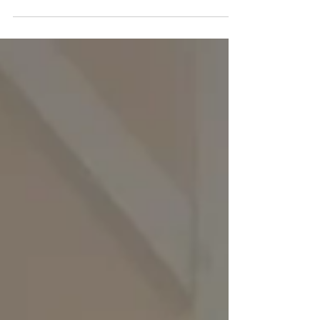
création d'une 2eme salle de bain,
ameublement...