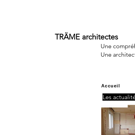
TRÄME architectes
Une compréh
Une architec
Accueil
Les actuali