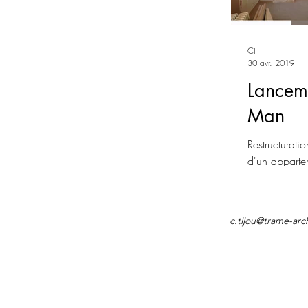
Ct
30 avr. 2019
Lanceme
Man
Restructurati
d'un apparte
Nantes.Plus d
c.tijou@trame-arc