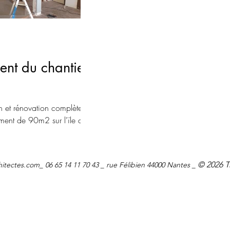
nt du chantier
on et rénovation complète
ment de 90m2 sur l'ïle de
'infos ici
© 2026 T
hitectes.com
_ 06 65 14 11 70 43 _ rue Félibien 44000 Nantes _